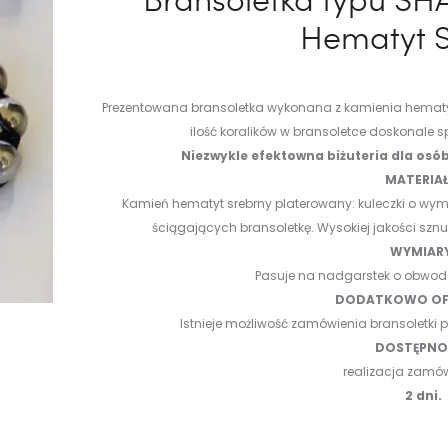
Hematyt 
Prezentowana bransoletka wykonana z kamienia hematyt
ilość koralików w bransoletce doskonale 
Niezwykle efektowna biżuteria dla osó
MATERIAŁ
Kamień hematyt srebrny platerowany: kuleczki o w
ściągających bransoletkę.
Wysokiej jakości sznu
WYMIAR
Pasuje na nadgarstek o obwod
DODATKOWO OF
Istnieje możliwość zamówienia bransoletki
DOSTĘPNOŚ
realizacja zamó
2 dni.