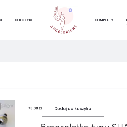
KI
KOLCZYKI
KOMPLETY
yświetlanie
1–
5
6
yników
78.00
zł
Dodaj do koszyka
Bransoletka typu S