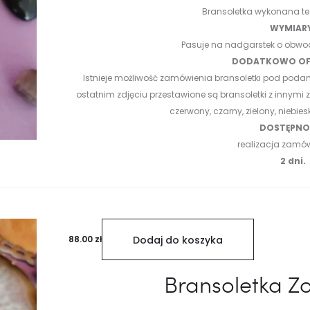
Bransoletka wykonana t
WYMIAR
Pasuje na nadgarstek o obwo
DODATKOWO OF
Istnieje możliwość zamówienia bransoletki pod podan
ostatnim zdjęciu przestawione są bransoletki z innymi
czerwony, czarny, zielony, niebieski
DOSTĘPNOŚ
realizacja zamó
2 dni.
88.00
zł
Dodaj do koszyka
Bransoletka Z