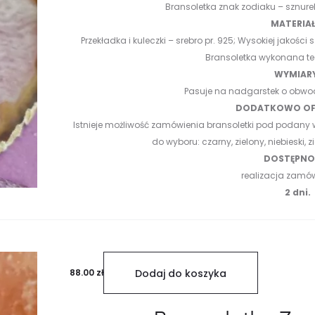
Bransoletka znak zodiaku
– sznurek
MATERIAŁ
Przekładka i kuleczki – srebro pr. 925;
Wysokiej jakości 
Bransoletka wykonana t
WYMIAR
Pasuje na nadgarstek o obwo
DODATKOWO OF
Istnieje możliwość zamówienia bransoletki pod podany 
do wyboru: czarny, zielony, niebieski, zi
DOSTĘPNOŚ
realizacja zamó
2 dni.
88.00
zł
Dodaj do koszyka