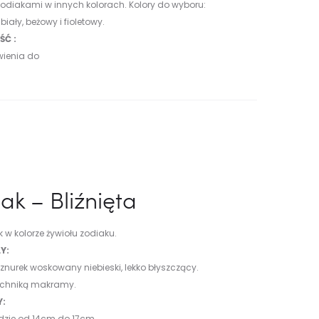
 zodiakami w innych kolorach.
Kolory do wyboru:
, biały, beżowy i fioletowy.
Ć :
wienia do
ak – Bliźnięta
 w kolorze żywiołu zodiaku.
Y:
sznurek woskowany niebieski, lekko błyszczący.
echniką makramy.
Y:
dzie od 14cm do 17cm.