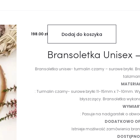
198.00
zł
Dodaj do koszyka
Bransoletka Unisex 
Bransoletka unisex- turmalin czarny – surowe bryłki.
Br
talizman
MATERIA
:
Turmalin czarny- surowe bryłki 11-15mm x 7-10mm.
Wys
błyszczący.
Bransoletka wykon
WYMIAR
:
Pasuje na nadgarstek o obwo
DODATKOWO OF
Istnieje możliwość zamówienia bra
DOSTĘPNOŚ