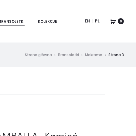
EN
PL
BRANSOLETKI
KOLEKCJE
0
Strona główna
Bransoletki
Makrama
Strona 3
HAMBALLA- Kamień