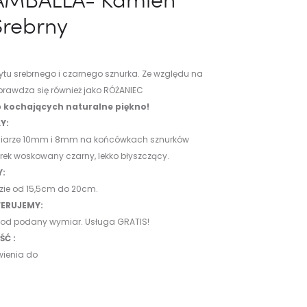
Srebrny
u srebrnego i czarnego sznurka. Ze względu na
sprawdza się również jako RÓŻANIEC
b kochających naturalne piękno!
Y:
ymiarze 10mm i 8mm na końcówkach sznurków
rek woskowany czarny, lekko błyszczący.
Y:
zie od 15,5cm do 20cm.
ERUJEMY:
 pod podany wymiar. Usługa GRATIS!
Ć :
wienia do