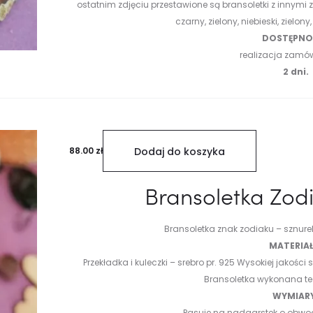
ostatnim zdjęciu przestawione są bransoletki z innymi
czarny, zielony, niebieski, zielony
DOSTĘPNOŚ
realizacja zamó
2 dni.
88.00
zł
Dodaj do koszyka
Bransoletka Zodi
Bransoletka znak zodiaku
– sznurek
MATERIAŁ
Przekładka i kuleczki – srebro pr. 925
Wysokiej jakości 
Bransoletka wykonana t
WYMIAR
Pasuje na nadgarstek o obwo