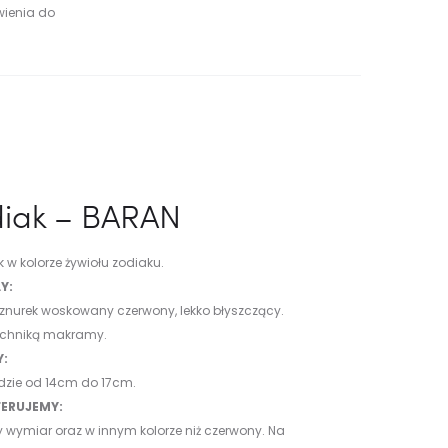
wienia do
diak – BARAN
 w kolorze żywiołu zodiaku.
Y:
sznurek woskowany czerwony, lekko błyszczący.
echniką makramy.
Y:
dzie od 14cm do 17cm.
ERUJEMY:
 wymiar oraz w innym kolorze niż czerwony. Na