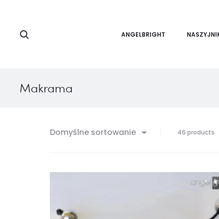
Search
ANGELBRIGHT
NASZYJNI
Makrama
Domyślne sortowanie
W
46 products
3
4
z
4
w