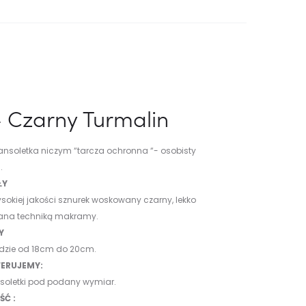
– Czarny Turmalin
ansoletka niczym “tarcza ochronna “- osobisty
.
ŁY
okiej jakości sznurek woskowany czarny, lekko
ana techniką makramy.
Y
dzie od 18cm do 20cm.
ERUJEMY:
nsoletki pod podany wymiar.
Ć :