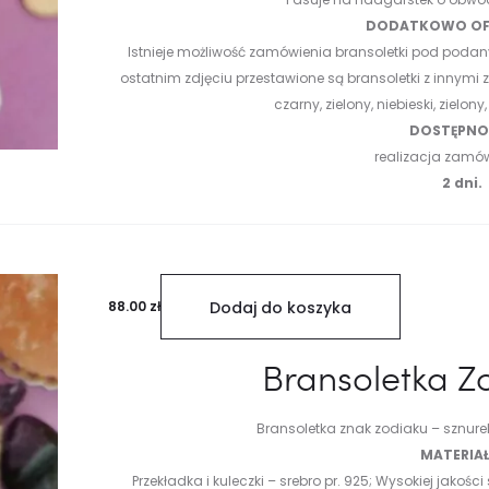
DODATKOWO OF
Istnieje możliwość zamówienia bransoletki pod podany
ostatnim zdjęciu przestawione są bransoletki z innymi
czarny, zielony, niebieski, zielony
DOSTĘPNOŚ
realizacja zamó
2 dni.
88.00
zł
Dodaj do koszyka
Bransoletka Z
Bransoletka znak zodiaku
– sznurek
MATERIAŁ
Przekładka i kuleczki – srebro pr. 925;
Wysokiej jakości