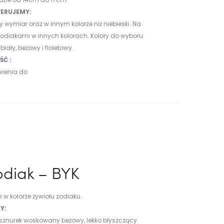
ERUJEMY:
 wymiar oraz w innym kolorze niż niebieski. Na
 zodiakami w innych kolorach.
Kolory do wyboru:
, biały, beżowy i fioletowy.
Ć :
wienia do
odiak – BYK
 w kolorze żywiołu zodiaku.
Y:
 sznurek woskowany beżowy, lekko błyszczący.