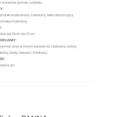
 w kolorze żywiołu zodiaku.
Y:
sznurek woskowany czerwony, lekko błyszczący.
echniką makramy.
Y:
dzie od 14cm do 17cm.
ERUJEMY:
wymiar oraz w innym kolorze niż czerwony.
kolory
elony, biały, beżowy i fioletowy.
Ć :
wienia do