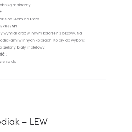
echniką makramy.
Y:
dzie od 14cm do 17cm.
ERUJEMY:
y wymiar oraz w innym kolorze niż beżowy. Na
 zodiakami w innych kolorach.
Kolory do wyboru:
, zielony, biały i fioletowy.
Ć :
wienia do
odiak – LEW