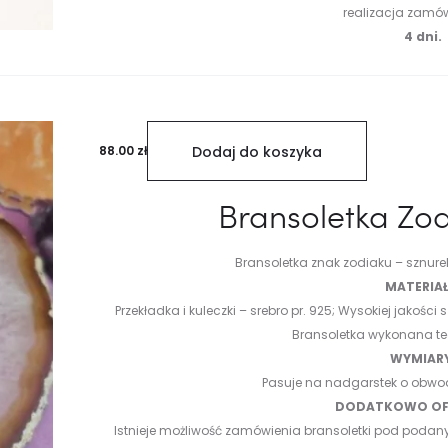
realizacja zamó
4 dni.
88.00
zł
Dodaj do koszyka
Bransoletka Zo
Bransoletka znak zodiaku
– sznurek
MATERIAŁ
Przekładka i kuleczki – srebro pr. 925;
Wysokiej jakości 
Bransoletka wykonana t
WYMIAR
Pasuje na nadgarstek o obwo
DODATKOWO OF
Istnieje możliwość zamówienia bransoletki pod podany