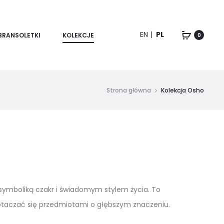
EN
PL
BRANSOLETKI
KOLEKCJE
0
Strona główna
Kolekcja Osho
i, symboliką czakr i świadomym stylem życia. To
cą otaczać się przedmiotami o głębszym znaczeniu.