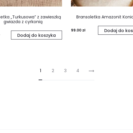
letka „Turkusowa” z zawieszką
Bransoletka Amazonit Koni
gwiazda z cyrkonią
99.00
zł
Dodaj do kos
Dodaj do koszyka
1
2
3
4