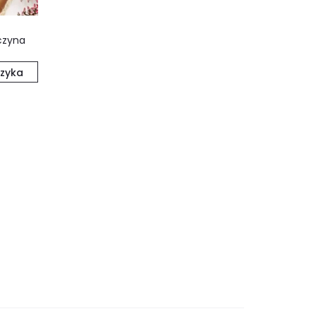
czyna
zyka