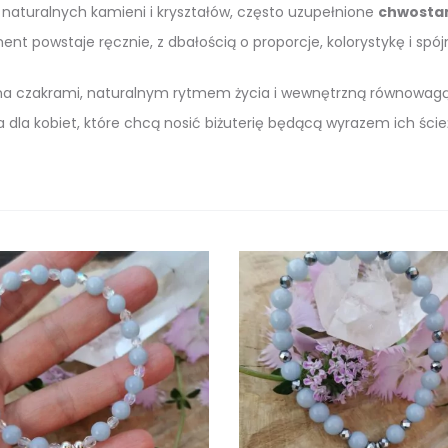
ą z naturalnych kamieni i kryształów, często uzupełnione
chwostam
ent powstaje ręcznie, z dbałością o proporcje, kolorystykę i sp
ana czakrami, naturalnym rytmem życia i wewnętrzną równowagą. 
a dla kobiet, które chcą nosić biżuterię będącą wyrazem ich ścieżk
świetlanie
ników