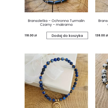
Bransoletka – Ochronna Turmalin
Brans
Czarny – makrama
118.00
zł
Dodaj do koszyka
138.00
zł