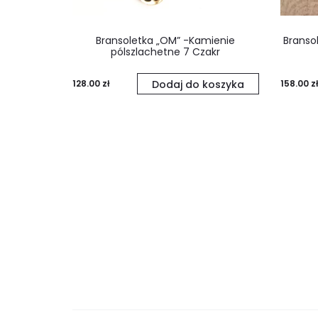
Bransoletka „OM” -Kamienie
Branso
pólszlachetne 7 Czakr
128.00
zł
Dodaj do koszyka
158.00
zł