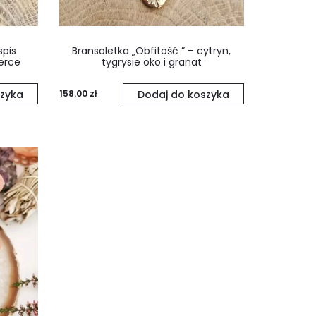
spis
Bransoletka „Obfitość ” – cytryn,
erce
tygrysie oko i granat
zyka
158.00
zł
Dodaj do koszyka