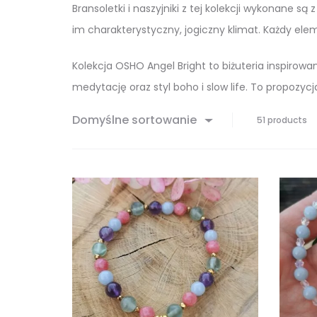
Bransoletki i naszyjniki z tej kolekcji wykonane s
im charakterystyczny, jogiczny klimat. Każdy elem
Kolekcja OSHO Angel Bright to biżuteria inspirow
medytację oraz styl boho i slow life. To propozycj
Domyślne sortowanie
Wy
51 products
1–
15
z
51
wy