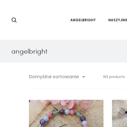
Search
ANGELBRIGHT
NASZYJNI
angelbright
Domyślne sortowanie
W
163 products
1
1
z
1
w