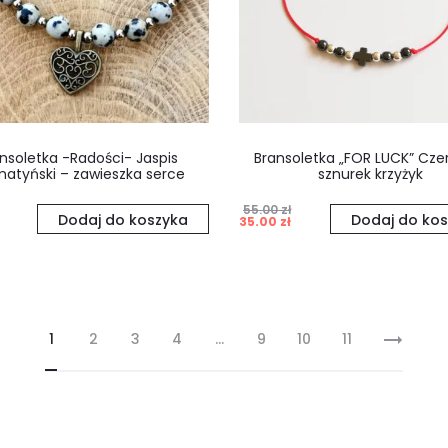
nsoletka -Radości- Jaspis
Bransoletka „FOR LUCK” Cz
matyński – zawieszka serce
sznurek krzyżyk
55.00
zł
Pierwotna
Aktualna
Dodaj do koszyka
Dodaj do kos
35.00
zł
cena
cena
wynosiła:
wynosi:
55.00 zł.
35.00 zł.
1
2
3
4
…
9
10
11