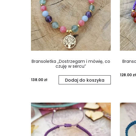
Bransoletka „Dostrzegam i mówię, co
Branso
czuję w sercu”
128.00
zł
138.00
zł
Dodaj do koszyka