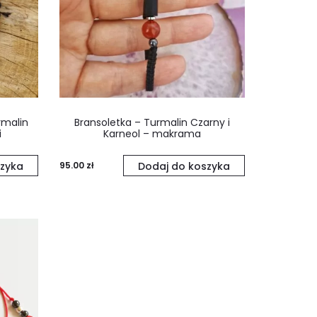
rmalin
Bransoletka – Turmalin Czarny i
i
Karneol – makrama
zyka
95.00
zł
Dodaj do koszyka