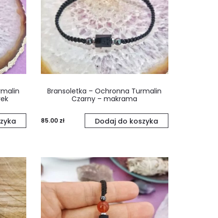
rmalin
Bransoletka – Ochronna Turmalin
rek
Czarny – makrama
zyka
85.00
zł
Dodaj do koszyka