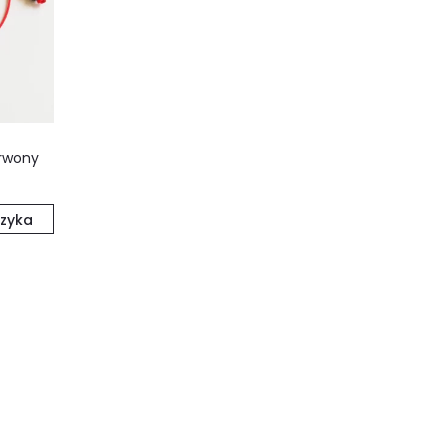
erwony
zyka