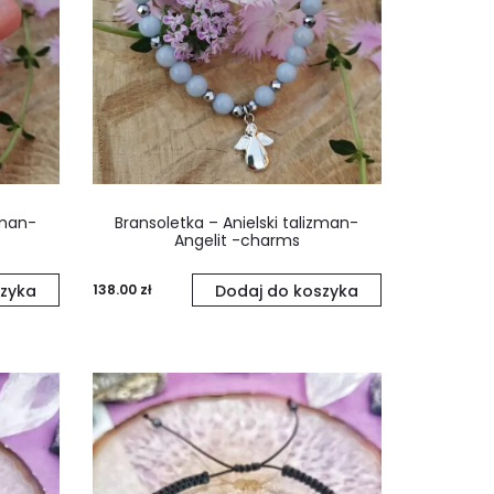
zman-
Bransoletka – Anielski talizman-
Angelit -charms
zyka
138.00
zł
Dodaj do koszyka