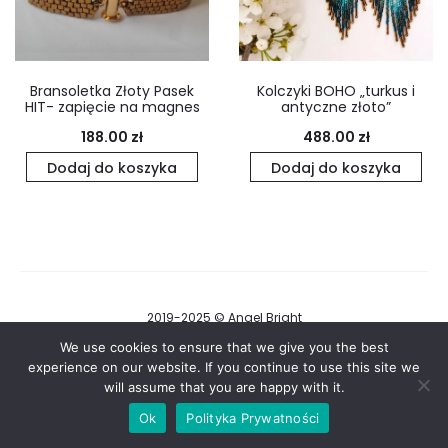
Bransoletka Złoty Pasek
Kolczyki BOHO „turkus i
HIT- zapięcie na magnes
antyczne złoto”
188.00
zł
488.00
zł
Dodaj do koszyka
Dodaj do koszyka
2019-2025 © Angel Bright
Regulamin i Polityka Prywatności
We use cookies to ensure that we give you the best
experience on our website. If you continue to use this site we
will assume that you are happy with it.
F
I
a
n
Ok
Polityka Prywatności
c
s
e
t