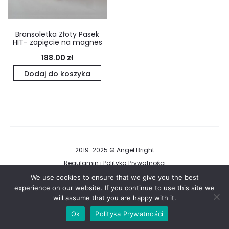
Bransoletka Złoty Pasek
HIT- zapięcie na magnes
188.00
zł
Dodaj do koszyka
2019-2025 © Angel Bright
Regulamin i Polityka Prywatności
We use cookies to ensure that we give you the best
experience on our website. If you continue to use this site we
F
I
will assume that you are happy with it.
a
n
c
s
e
t
Ok
Polityka Prywatności
b
a
o
g