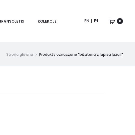
EN
PL
BRANSOLETKI
KOLEKCJE
0
Strona główna
Produkty oznaczone “biżuteria z lapisu lazuli”