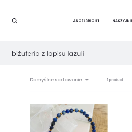
Search
ANGELBRIGHT
NASZYJNI
biżuteria z lapisu lazuli
Domyślne sortowanie
Wyśw
1 product
jedn
wyni