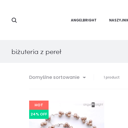
Search
ANGELBRIGHT
NASZYJNI
biżuteria z pereł
Domyślne sortowanie
Wyśw
1 product
jedn
wyni
HOT
24% OFF