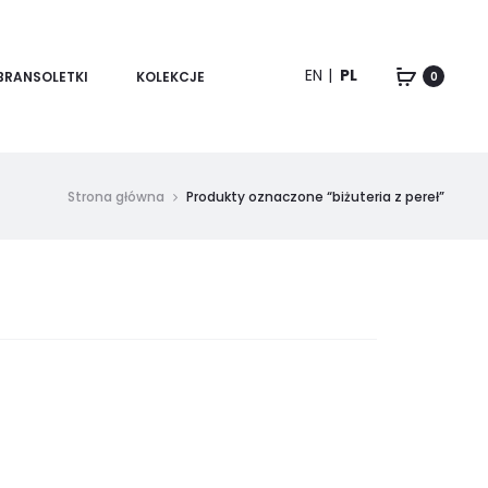
EN
PL
BRANSOLETKI
KOLEKCJE
0
Strona główna
Produkty oznaczone “biżuteria z pereł”