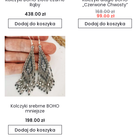
Rąby
„Czerwone Chwosty”
168.00
zł
Pierwotna
Aktualna
438.00
zł
99.00
zł
cena
cena
Dodaj do koszyka
Dodaj do koszyka
wynosiła:
wynosi:
168.00 zł.
99.00 zł.
Kolczyki srebrne BOHO
mniejsze
198.00
zł
Dodaj do koszyka