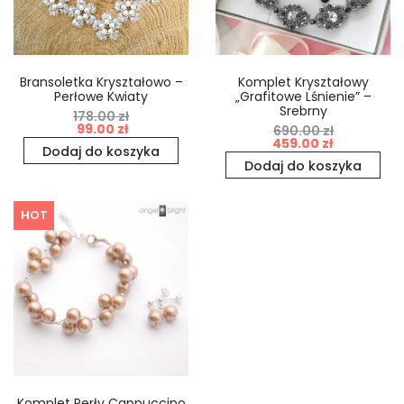
Bransoletka Kryształowo –
Komplet Kryształowy
Perłowe Kwiaty
„Grafitowe Lśnienie” –
Srebrny
178.00
zł
Pierwotna
Aktualna
99.00
zł
690.00
zł
Pierwotna
Aktualna
459.00
zł
cena
cena
Dodaj do koszyka
cena
cena
Dodaj do koszyka
wynosiła:
wynosi:
wynosiła:
wynosi:
178.00 zł.
99.00 zł.
HOT
690.00 zł.
459.00 zł.
Komplet Perły Cappuccino