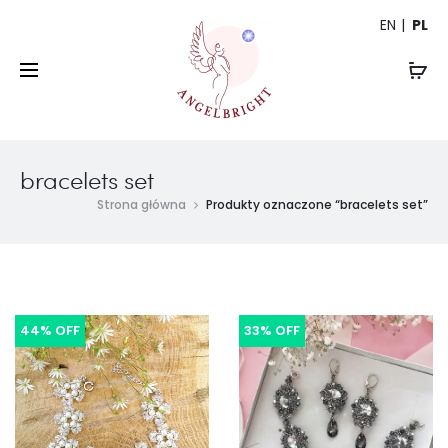
EN
PL
bracelets set
Strona główna
Produkty oznaczone “bracelets set”
44% OFF
33% OFF