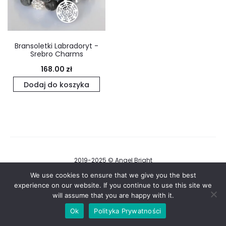
Bransoletki Labradoryt -
Srebro Charms
168.00
zł
Dodaj do koszyka
2019-2025 © Angel Bright
Regulamin i Polityka Prywatności
We use cookies to ensure that we give you the best
experience on our website. If you continue to use this site we
will assume that you are happy with it.
F
I
a
n
Ok
Polityka Prywatności
c
s
e
t