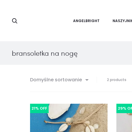
Search
ANGELBRIGHT
NASZYJNI
bransoletka na nogę
Domyślne sortowanie
Wy
2 products
ws
wy
2
21% OFF
29% O