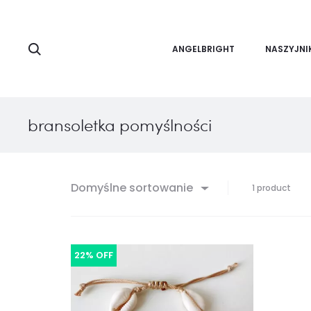
Search
ANGELBRIGHT
NASZYJNI
bransoletka pomyślności
Domyślne sortowanie
Wyśw
1 product
jedn
wyni
22% OFF