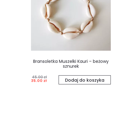
Bransoletka Muszelki Kauri – beżowy
sznurek
45.00
zł
Pierwotna
Aktualna
Dodaj do koszyka
35.00
zł
cena
cena
wynosiła:
wynosi:
45.00 zł.
35.00 zł.