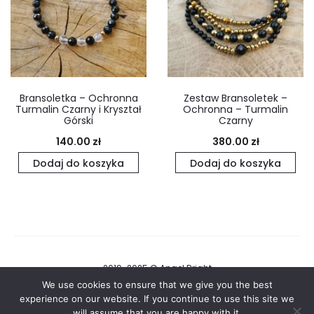
Bransoletka – Ochronna
Zestaw Bransoletek –
Turmalin Czarny i Kryształ
Ochronna – Turmalin
Górski
Czarny
140.00
zł
380.00
zł
Dodaj do koszyka
Dodaj do koszyka
2019-2025 © Angel Bright
We use cookies to ensure that we give you the best
Regulamin i Polityka Prywatności
experience on our website. If you continue to use this site we
will assume that you are happy with it.