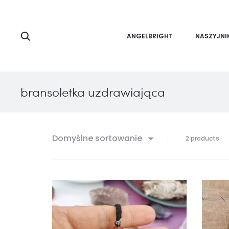
Search
ANGELBRIGHT
NASZYJNI
bransoletka uzdrawiająca
Domyślne sortowanie
Wy
2 products
ws
wy
2