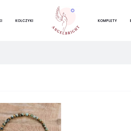
KI
KOLCZYKI
KOMPLETY
świetlanie
zystkich
ników: