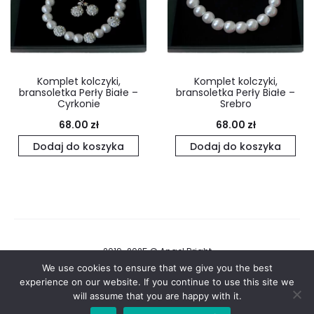
Komplet kolczyki,
Komplet kolczyki,
bransoletka Perły Białe –
bransoletka Perły Białe –
Cyrkonie
Srebro
68.00
zł
68.00
zł
Dodaj do koszyka
Dodaj do koszyka
2019-2025 © Angel Bright
We use cookies to ensure that we give you the best
Regulamin i Polityka Prywatności
experience on our website. If you continue to use this site we
will assume that you are happy with it.
F
I