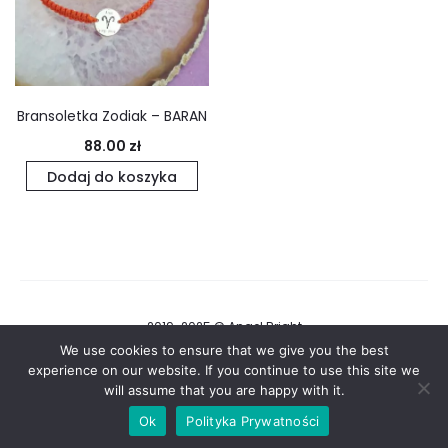
Bransoletka Zodiak – BARAN
88.00
zł
Dodaj do koszyka
2019-2025 © Angel Bright
We use cookies to ensure that we give you the best
Regulamin i Polityka Prywatności
experience on our website. If you continue to use this site we
will assume that you are happy with it.
F
I
Ok
Polityka Prywatności
a
n
c
s