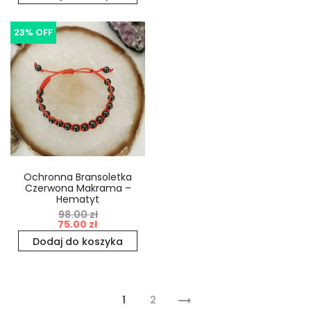
23% OFF
Ochronna Bransoletka
Czerwona Makrama –
Hematyt
98.00
zł
Pierwotna
Aktualna
75.00
zł
cena
cena
Dodaj do koszyka
wynosiła:
wynosi:
98.00 zł.
75.00 zł.
1
2