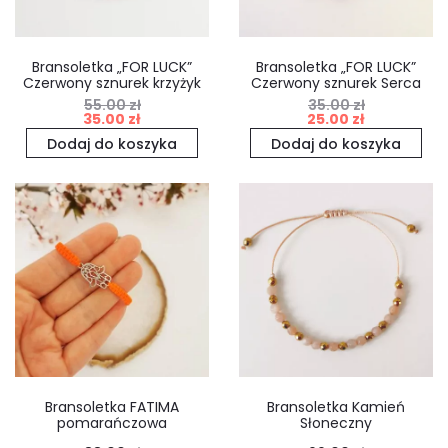
Bransoletka „FOR LUCK”
Bransoletka „FOR LUCK”
Czerwony sznurek krzyżyk
Czerwony sznurek Serca
55.00
zł
35.00
zł
Pierwotna
Aktualna
Pierwotna
Aktualna
35.00
zł
25.00
zł
cena
cena
cena
cena
Dodaj do koszyka
Dodaj do koszyka
wynosiła:
wynosi:
wynosiła:
wynosi:
55.00 zł.
35.00 zł.
35.00 zł.
25.00 zł.
Bransoletka FATIMA
Bransoletka Kamień
pomarańczowa
Słoneczny