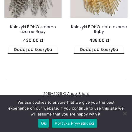
Kolczyki BOHO srebrno
Kolczyki BOHO złoto czarne
czarne Rąby
Rąby
430.00
zł
438.00
zł
Dodaj do koszyka
Dodaj do koszyka
2019-2025 © Angel Bright
Regulamin i Polityka Prywatności
We use cookies to ensure that we give you the best
experience on our website. If you continue to use this site we
will assume that you are happy with it.
F
I
a
n
Ok
Polityka Prywatności
c
s
e
t