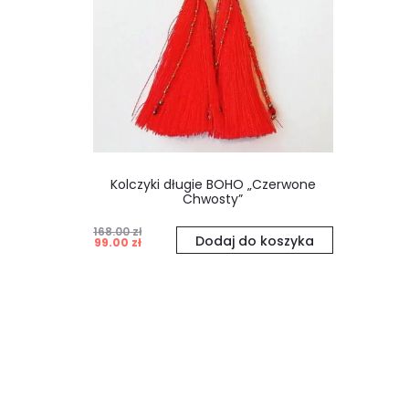
Kolczyki długie BOHO „Czerwone
Chwosty”
168.00
zł
Pierwotna
Aktualna
Dodaj do koszyka
99.00
zł
cena
cena
wynosiła:
wynosi:
168.00 zł.
99.00 zł.