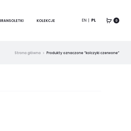
EN
PL
BRANSOLETKI
KOLEKCJE
0
Strona główna
Produkty oznaczone “kolczyki czerwone”