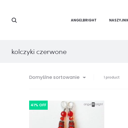
Search
ANGELBRIGHT
NASZYJNI
kolczyki czerwone
Domyślne sortowanie
Wyśw
1 product
jedn
wyni
41% OFF