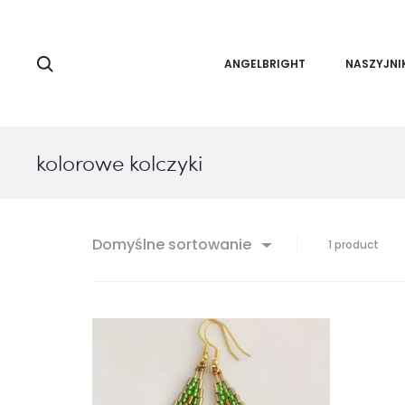
Search
ANGELBRIGHT
NASZYJNI
kolorowe kolczyki
Domyślne sortowanie
Wyśw
1 product
jedn
wyni