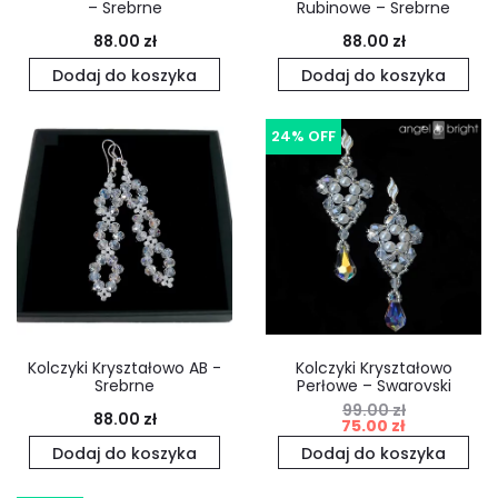
– Srebrne
Rubinowe – Srebrne
88.00
zł
88.00
zł
Dodaj do koszyka
Dodaj do koszyka
24% OFF
Kolczyki Kryształowo AB -
Kolczyki Kryształowo
Srebrne
Perłowe – Swarovski
99.00
zł
Pierwotna
Aktualna
88.00
zł
75.00
zł
cena
cena
Dodaj do koszyka
Dodaj do koszyka
wynosiła:
wynosi: