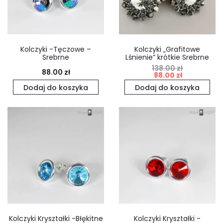
Kolczyki -Tęczowe –
Kolczyki „Grafitowe
Srebrne
Lśnienie” krótkie Srebrne
138.00
zł
Pierwotna
Aktualna
88.00
zł
88.00
zł
cena
cena
Dodaj do koszyka
Dodaj do koszyka
wynosiła:
wynosi:
138.00 zł.
88.00 zł.
Kolczyki Kryształki -Błękitne
Kolczyki Kryształki -