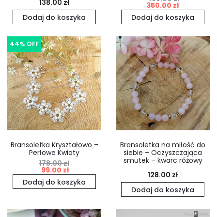
Pierwotna
Aktualna
138.00
zł
350.00
zł
cena
cena
Dodaj do koszyka
Dodaj do koszyka
wynosiła:
wynosi:
44% OFF
499.00 zł.
350.00 zł.
Bransoletka Kryształowo –
Bransoletka na miłość do
Perłowe Kwiaty
siebie – Oczyszczająca
smutek – kwarc różowy
178.00
zł
Pierwotna
Aktualna
99.00
zł
128.00
zł
cena
cena
Dodaj do koszyka
Dodaj do koszyka
wynosiła:
wynosi:
178.00 zł.
99.00 zł.