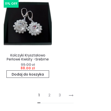
11% OFF
99.00 zł.
75.00 zł.
Kolczyki Kryształowo
Perłowe Kwiaty -Srebrne
99.00
zł
Pierwotna
Aktualna
88.00
zł
cena
cena
Dodaj do koszyka
wynosiła:
wynosi:
99.00 zł.
88.00 zł.
1
2
3