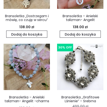
Bransoletka „Dostrzegam i
Bransoletka – Anielski
mówię, co czuję w sercu”
talizman- Angelit
138.00
zł
138.00
zł
Dodaj do koszyka
Dodaj do koszyka
30% OFF
Bransoletka – Anielski
Bransoletka „Grafitowe
talizman- Angelit -charms
Lśnienie” – Srebrna
499.00
zł