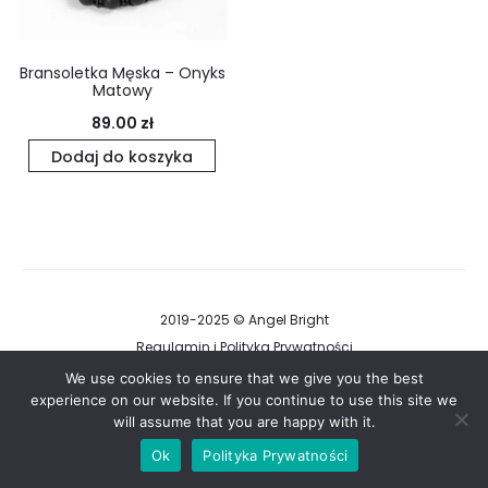
Bransoletka Męska – Onyks
Matowy
89.00
zł
Dodaj do koszyka
2019-2025 © Angel Bright
Regulamin i Polityka Prywatności
We use cookies to ensure that we give you the best
experience on our website. If you continue to use this site we
F
I
will assume that you are happy with it.
a
n
c
s
e
t
Ok
Polityka Prywatności
b
a
o
g