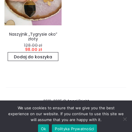
Naszyjnik „Tygrysie oko”
złoty
128.00
zł
Pierwotna
Aktualna
98.00
zł
cena
cena
Dodaj do koszyka
wynosiła:
wynosi:
128.00 zł.
98.00 zł.
2019-2025 © Angel Bright
We use cookies to ensure that we give you the best
Regulamin i Polityka Prywatności
experience on our website. If you continue to use this site we
will assume that you are happy with it.
F
I
Ok
Polityka Prywatności
a
n