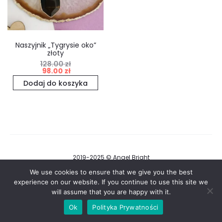
Naszyjnik „Tygrysie oko”
złoty
128.00
zł
Pierwotna
Aktualna
98.00
zł
cena
cena
Dodaj do koszyka
wynosiła:
wynosi:
128.00 zł.
98.00 zł.
2019-2025 © Angel Bright
Regulamin i Polityka Prywatności
We use cookies to ensure that we give you the best
experience on our website. If you continue to use this site we
will assume that you are happy with it.
F
I
a
n
Ok
Polityka Prywatności
c
s
e
t