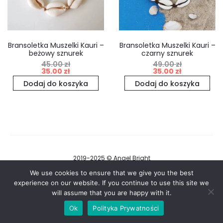
Bransoletka Muszelki Kauri –
Bransoletka Muszelki Kauri –
beżowy sznurek
czarny sznurek
45.00
zł
49.00
zł
Pierwotna
Aktualna
Pierwotna
Aktualna
35.00
zł
35.00
zł
cena
cena
cena
cena
Dodaj do koszyka
Dodaj do koszyka
wynosiła:
wynosi:
wynosiła:
wynosi:
45.00 zł.
35.00 zł.
49.00 zł.
35.00 zł.
2019-2025 © Angel Bright
Regulamin i Polityka Prywatności
We use cookies to ensure that we give you the best
experience on our website. If you continue to use this site we
will assume that you are happy with it.
F
I
a
n
Ok
Polityka Prywatności
c
s
e
t