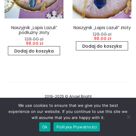
Naszyjnik „Lapis Lazuli”
Naszyjnik „Lapis Lazuli” złoty
podłużny złoty
128.00
zł
Pierwotna
Aktualna
98.00
zł
128.00
zł
Pierwotna
Aktualna
98.00
zł
cena
cena
Dodaj do koszyka
cena
cena
Dodaj do koszyka
wynosiła:
wynosi:
wynosiła:
wynosi:
128.00 zł.
98.00 zł.
128.00 zł.
98.00 zł.
2019-2025 © Angel Bright
Regulamin i Polityka Prywatności
We use cookies to ensure that we give you the best
experience on our website. If you continue to use this site we
will assume that you are happy with it.
F
I
a
n
Ok
Polityka Prywatności
c
s
e
t