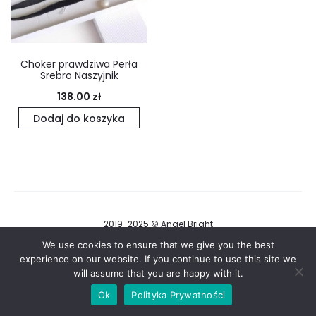
Choker prawdziwa Perła
Srebro Naszyjnik
138.00
zł
Dodaj do koszyka
2019-2025 © Angel Bright
Regulamin i Polityka Prywatności
We use cookies to ensure that we give you the best
experience on our website. If you continue to use this site we
will assume that you are happy with it.
F
I
a
n
Ok
Polityka Prywatności
c
s
e
t