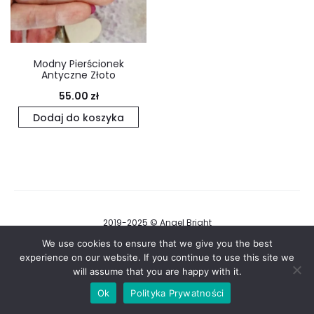
Modny Pierścionek
Antyczne Złoto
55.00
zł
Dodaj do koszyka
2019-2025 © Angel Bright
Regulamin i Polityka Prywatności
We use cookies to ensure that we give you the best
experience on our website. If you continue to use this site we
will assume that you are happy with it.
F
I
a
n
Ok
Polityka Prywatności
c
s
e
t