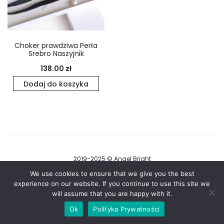
Choker prawdziwa Perła
Srebro Naszyjnik
138.00
zł
Dodaj do koszyka
2019-2025 © Angel Bright
Regulamin i Polityka Prywatności
We use cookies to ensure that we give you the best
experience on our website. If you continue to use this site we
will assume that you are happy with it.
F
I
a
n
Ok
Polityka Prywatności
c
s
e
t