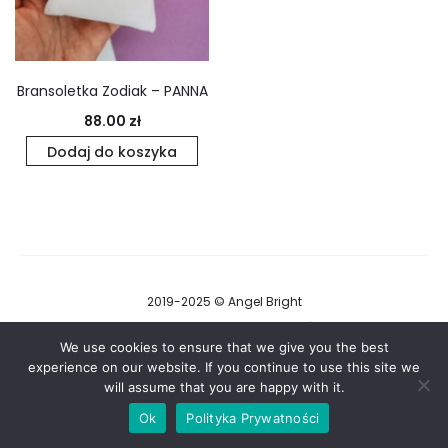
Bransoletka Zodiak – PANNA
88.00
zł
Dodaj do koszyka
2019-2025 © Angel Bright
Regulamin i Polityka Prywatności
We use cookies to ensure that we give you the best
experience on our website. If you continue to use this site we
F
I
will assume that you are happy with it.
a
n
c
s
Ok
Polityka Prywatności
e
t
b
a