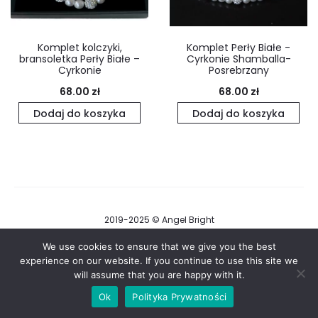
Komplet kolczyki,
Komplet Perły Białe -
bransoletka Perły Białe –
Cyrkonie Shamballa-
Cyrkonie
Posrebrzany
68.00
zł
68.00
zł
Dodaj do koszyka
Dodaj do koszyka
2019-2025 © Angel Bright
Regulamin i Polityka Prywatności
We use cookies to ensure that we give you the best
experience on our website. If you continue to use this site we
will assume that you are happy with it.
F
I
a
n
Ok
Polityka Prywatności
c
s
e
t
b
a