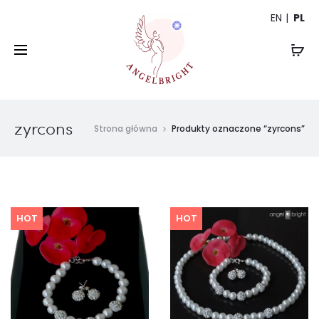
EN
PL
zyrcons
Strona główna
Produkty oznaczone “zyrcons”
HOT
HOT