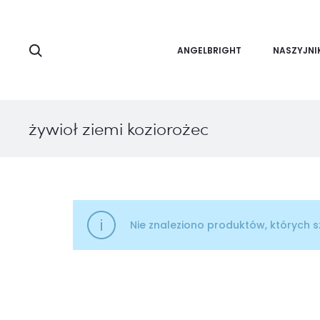
Search
ANGELBRIGHT
NASZYJNI
żywioł ziemi koziorożec
Nie znaleziono produktów, których s