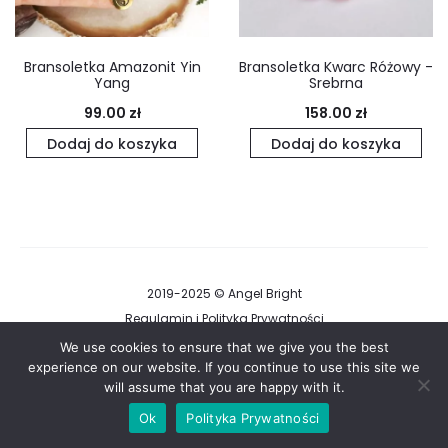
Bransoletka Amazonit Yin
Bransoletka Kwarc Różowy -
Yang
Srebrna
99.00
zł
158.00
zł
Dodaj do koszyka
Dodaj do koszyka
2019-2025 © Angel Bright
Regulamin i Polityka Prywatności
We use cookies to ensure that we give you the best
experience on our website. If you continue to use this site we
F
I
will assume that you are happy with it.
a
n
c
s
e
t
Ok
Polityka Prywatności
b
a
o
g