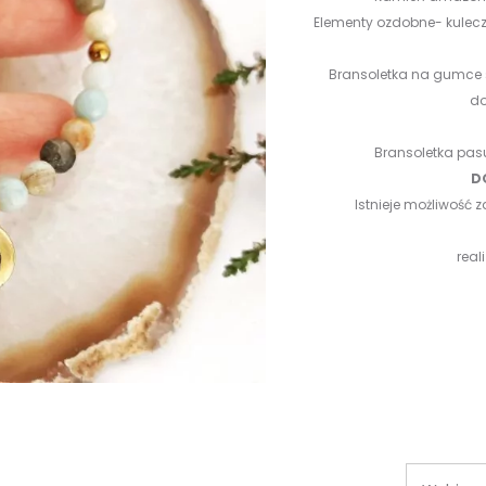
Elementy ozdobne- kuleczk
Bransoletka na gumce sil
do
Bransoletka pas
D
Istnieje możliwość
rea