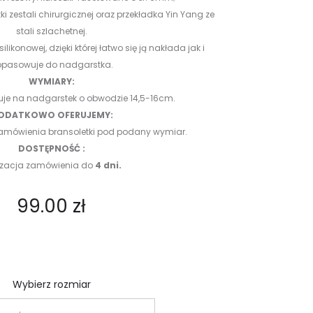
i zestali chirurgicznej oraz przekładka Yin Yang ze
stali szlachetnej.
ikonowej, dzięki której łatwo się ją nakłada jak i
pasowuje do nadgarstka.
WYMIARY:
uje na nadgarstek o obwodzie 14,5-16cm.
ODATKOWO OFERUJEMY:
 zamówienia bransoletki pod podany wymiar.
DOSTĘPNOŚĆ :
lizacja zamówienia do
4 dni.
99.00
zł
Wybierz rozmiar