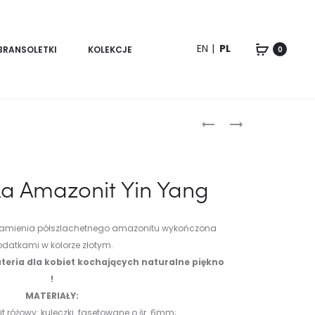
EN
PL
BRANSOLETKI
KOLEKCJE
0
Product
BRANSOLETKA
BRANSOLETKA
MIŁOŚCI
AMAZONIT
navigation
–
KONICZYNA
TURMALIN
ka Amazonit Yin Yang
RÓŻOWY
kamienia półszlachetnego amazonitu wykończona
datkami w kolorze złotym.
teria dla kobiet kochających naturalne piękno
!
MATERIAŁY:
 różowy: kuleczki fasetowane o śr. 6mm;