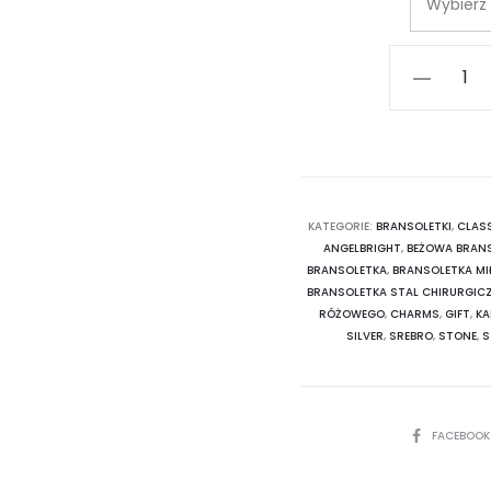
ilość
Bransoletk
Amazonit
Yin
Yang
KATEGORIE:
BRANSOLETKI
,
CLAS
ANGELBRIGHT
,
BEŻOWA BRAN
BRANSOLETKA
,
BRANSOLETKA MI
BRANSOLETKA STAL CHIRURGIC
RÓŻOWEGO
,
CHARMS
,
GIFT
,
KA
SILVER
,
SREBRO
,
STONE
,
S
SHARE
FACEBOO