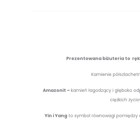
Prezentowana biżuteria to ręk
Kamienie półszlachetne
Amazonit –
k
amień łagodzący i głęboko odp
ciężkich życi
Yin i Yang
to symbol równowagi pomiędzy dw