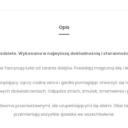
Opis
odzieło. Wykonana w najwyższą dokładnością i staranności
 fascynują ludzi od zarania dziejów. Posiadają magiczną siłę i le
rężający. Łączy czakrę serca i gardła pomagając otworzyć się 
owych doświadczeniach. Odpędza strach, smutek, zmartwienia i 
oma przeciwstawnymi, ale uzupełniającymi się siłami. Obie te 
przemieniają wszystkie zjawiska we wszechświecie.