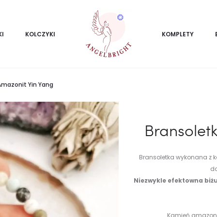
KI
KOLCZYKI
KOMPLETY
Amazonit Yin Yang
Bransolet
Bransoletka wykonana z 
do
Niezwykle efektowna biżu
Kamień amazonit