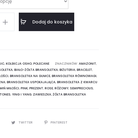
Dodaj do koszyka
a
SIC
,
KOLEKCJA OSHO
,
POLECANE
ZNACZNIKÓW:
AMAZONIT
,
SOLETKA
,
BIAŁO-ŻÓŁTA BRANSOLETKA
,
BIŻUTERIA
,
BRACELET
,
ŁOŚCI
,
BRANSOLETKA NA GUMCE
,
BRANSOLETKA RÓWNOWAGI
,
ZNA
,
BRANSOLETKA USPOKAJAJĄCA
,
BRANSOLETKA Z KWARCU
MIŃ MIŁOŚCI
,
PINK
,
PREZENT
,
ROSE
,
RÓŻOWY
,
SEMIPRECIOUS
,
TONES
,
YING I YANG
,
ZAWIESZKA
,
ŻÓŁTA BRANSOLETKA
K
TWITTER
PINTEREST