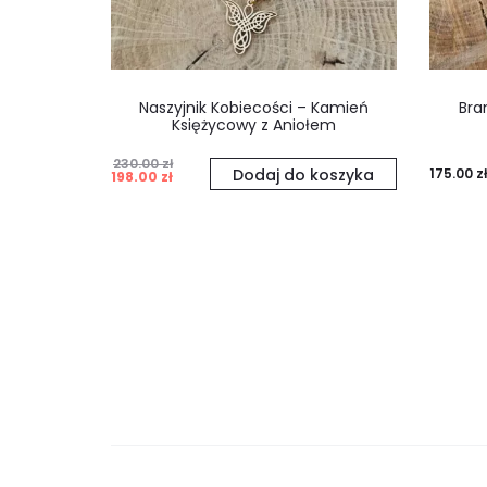
Naszyjnik Kobiecości – Kamień
Bra
Księżycowy z Aniołem
230.00
zł
Pierwotna
Aktualna
Dodaj do koszyka
175.00
zł
198.00
zł
cena
cena
wynosiła:
wynosi:
230.00 zł.
198.00 zł.