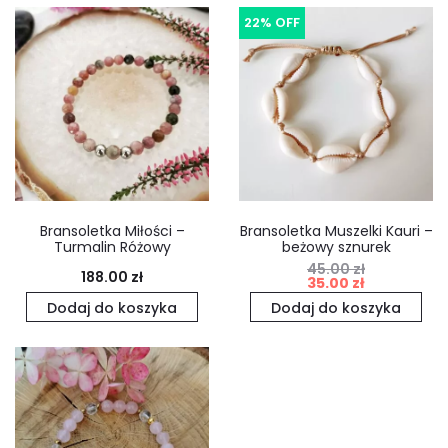
22% OFF
Bransoletka Miłości –
Bransoletka Muszelki Kauri –
Turmalin Różowy
beżowy sznurek
45.00
zł
Pierwotna
Aktualna
188.00
zł
35.00
zł
cena
cena
Dodaj do koszyka
Dodaj do koszyka
wynosiła:
wynosi:
45.00 zł.
35.00 zł.