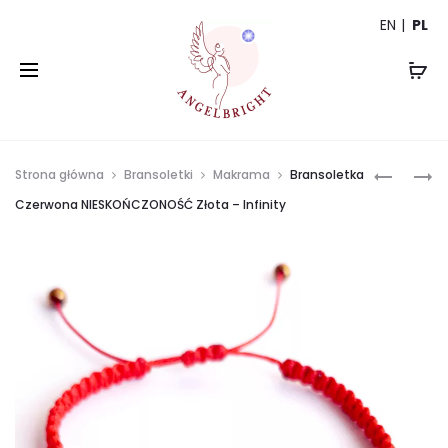
EN
PL
Prod
BRANSO
KOLCZYK
Strona główna
Bransoletki
Makrama
Bransoletka
CZERWO
BOHO
navi
Czerwona NIESKOŃCZONOŚĆ Złota – Infinity
SERCE
ZŁOTO
SREBRN
CZARNE
RĄBY