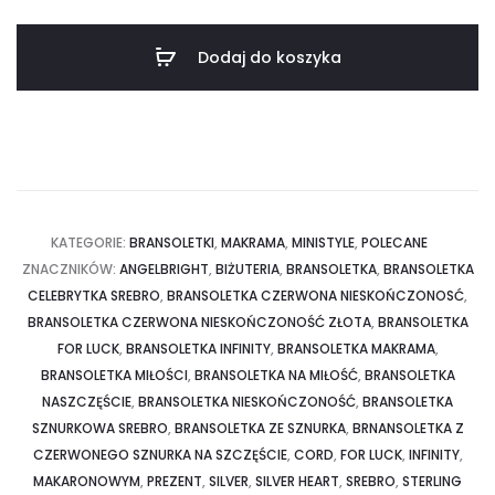
Czerwona
NIESKOŃCZONOŚĆ
Dodaj do koszyka
Złota
-
Infinity
KATEGORIE:
BRANSOLETKI
,
MAKRAMA
,
MINISTYLE
,
POLECANE
ZNACZNIKÓW:
ANGELBRIGHT
,
BIŻUTERIA
,
BRANSOLETKA
,
BRANSOLETKA
CELEBRYTKA SREBRO
,
BRANSOLETKA CZERWONA NIESKOŃCZONOSĆ
,
BRANSOLETKA CZERWONA NIESKOŃCZONOŚĆ ZŁOTA
,
BRANSOLETKA
FOR LUCK
,
BRANSOLETKA INFINITY
,
BRANSOLETKA MAKRAMA
,
BRANSOLETKA MIŁOŚCI
,
BRANSOLETKA NA MIŁOŚĆ
,
BRANSOLETKA
NASZCZĘŚCIE
,
BRANSOLETKA NIESKOŃCZONOŚĆ
,
BRANSOLETKA
SZNURKOWA SREBRO
,
BRANSOLETKA ZE SZNURKA
,
BRNANSOLETKA Z
CZERWONEGO SZNURKA NA SZCZĘŚCIE
,
CORD
,
FOR LUCK
,
INFINITY
,
MAKARONOWYM
,
PREZENT
,
SILVER
,
SILVER HEART
,
SREBRO
,
STERLING