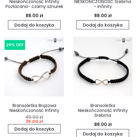
Nieskończoność Infinity
NIESKOŃCZONOŚĆ Srebrna
Pozłacana- czarny sznurek
– Infinity
88.00
zł
88.00
zł
Dodaj do koszyka
Dodaj do koszyka
29% OFF
Bransoletka Brązowa
Bransoletka
Nieskończoność Infinity
Nieskończoność Infinity
Srebrna
49.00
zł
Pierwotna
Aktualna
35.00
zł
88.00
zł
cena
cena
Dodaj do koszyka
Dodaj do koszyka