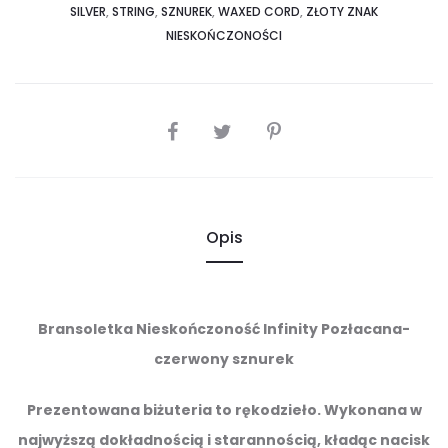
SILVER
,
STRING
,
SZNUREK
,
WAXED CORD
,
ZŁOTY ZNAK
NIESKOŃCZONOŚCI
SHARE
Opis
Bransoletka Nieskończoność Infinity Pozłacana-
czerwony sznurek
Prezentowana biżuteria to rękodzieło. Wykonana w
najwyższą dokładnością i starannością, kładąc nacisk