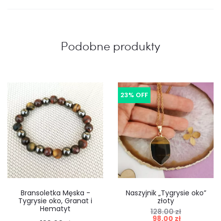
Podobne produkty
23% OFF
Bransoletka Męska -
Naszyjnik „Tygrysie oko”
Tygrysie oko, Granat i
złoty
Hematyt
128.00
zł
Pierwotna
Aktualna
98.00
zł