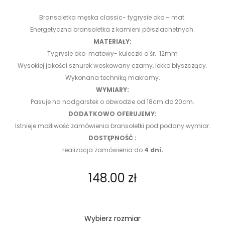
Bransoletka męska classic- tygrysie oko – mat.
Energetyczna bransoletka z kamieni półszlachetnych.
MATERIAŁY:
Tygrysie oko matowy- kuleczki o śr. 12mm
Wysokiej jakości sznurek woskowany czarny, lekko błyszczący.
Wykonana techniką makramy.
WYMIARY:
Pasuje na nadgarstek o obwodzie od 18cm do 20cm.
DODATKOWO OFERUJEMY:
Istnieje możliwość zamówienia bransoletki pod podany wymiar.
DOSTĘPNOŚĆ :
realizacja zamówienia do
4 dni.
148.00
zł
Wybierz rozmiar