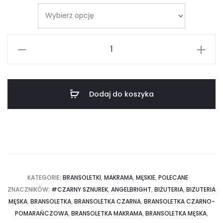
ilość
Bransoletka
Męska
-
Dodaj do koszyka
Tygrysie
oko
Makrama
KATEGORIE:
BRANSOLETKI
,
MAKRAMA
,
MĘSKIE
,
POLECANE
ZNACZNIKÓW:
#CZARNY SZNUREK
,
ANGELBRIGHT
,
BIŻUTERIA
,
BIZUTERIA
MĘSKA
,
BRANSOLETKA
,
BRANSOLETKA CZARNA
,
BRANSOLETKA CZARNO-
POMARAŃCZOWA
,
BRANSOLETKA MAKRAMA
,
BRANSOLETKA MĘSKA
,