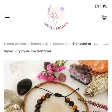
EN
PL
Prod
BRANSO
BRANSO
Strona główna
Bransoletki
Makrama
Bransoletka
UNISEX
MIŁOŚCI
navi
Męska – Tygrysie oko Makrama
–
–
CZARNY
TURMALI
TURMALI
RÓŻOWY