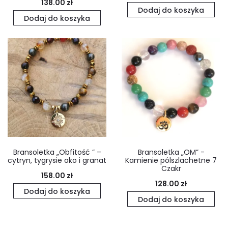
138.00
zł
cena
cena
Dodaj do koszyka
Dodaj do koszyka
wynosiła:
wynosi:
128.00 zł.
98.00 zł.
Bransoletka „Obfitość ” –
Bransoletka „OM” -
cytryn, tygrysie oko i granat
Kamienie pólszlachetne 7
Czakr
158.00
zł
128.00
zł
Dodaj do koszyka
Dodaj do koszyka