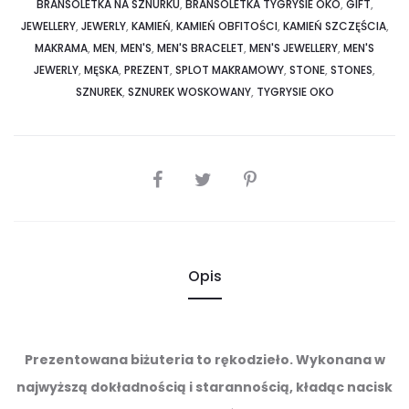
BRANSOLETKA NA SZNURKU
,
BRANSOLETKA TYGRYSIE OKO
,
GIFT
,
JEWELLERY
,
JEWERLY
,
KAMIEŃ
,
KAMIEŃ OBFITOŚCI
,
KAMIEŃ SZCZĘŚCIA
,
MAKRAMA
,
MEN
,
MEN'S
,
MEN'S BRACELET
,
MEN'S JEWELLERY
,
MEN'S
JEWERLY
,
MĘSKA
,
PREZENT
,
SPLOT MAKRAMOWY
,
STONE
,
STONES
,
SZNUREK
,
SZNUREK WOSKOWANY
,
TYGRYSIE OKO
SHARE
Opis
Prezentowana biżuteria to rękodzieło. Wykonana w
najwyższą dokładnością i starannością, kładąc nacisk