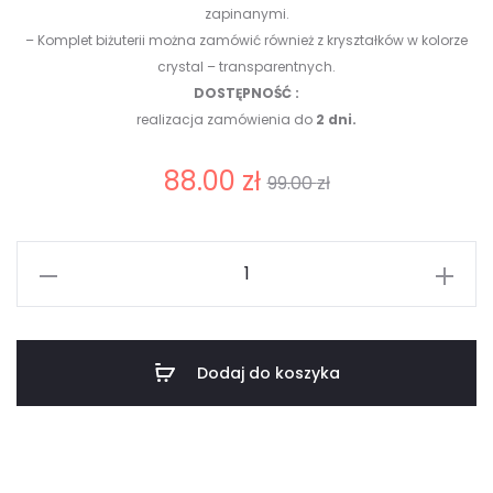
zapinanymi.
– Komplet biżuterii można zamówić również z kryształków w kolorze
crystal – transparentnych.
DOSTĘPNOŚĆ :
realizacja zamówienia do
2 dni.
Aktualna
Pierwotna
88.00
zł
99.00
zł
cena
cena
ilość
wynosi:
wynosiła:
Komplet
"Kryształowy
88.00 zł.
99.00 zł.
Blask"
Dodaj do koszyka
Bransoletka
i
Kolczyki