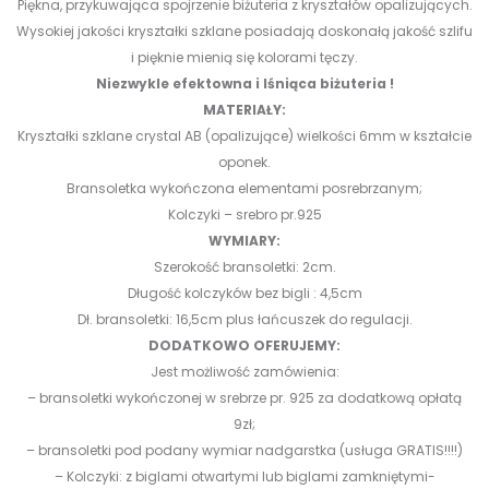
Piękna, przykuwająca spojrzenie biżuteria z kryształów opalizujących.
Wysokiej jakości kryształki szklane posiadają doskonałą jakość szlifu
i pięknie mienią się kolorami tęczy.
Niezwykle efektowna i lśniąca biżuteria !
MATERIAŁY:
Kryształki szklane crystal AB (opalizujące) wielkości 6mm w kształcie
oponek.
Bransoletka wykończona elementami posrebrzanym;
Kolczyki – srebro pr.925
WYMIARY:
Szerokość bransoletki: 2cm.
Długość kolczyków bez bigli : 4,5cm
Dł. bransoletki: 16,5cm plus łańcuszek do regulacji.
DODATKOWO OFERUJEMY:
Jest możliwość zamówienia:
– bransoletki wykończonej w srebrze pr. 925 za dodatkową opłatą
9zł;
– bransoletki pod podany wymiar nadgarstka (usługa GRATIS!!!!)
– Kolczyki: z biglami otwartymi lub biglami zamkniętymi-