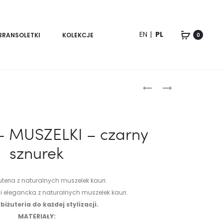
EN
PL
BRANSOLETKI
KOLEKCJE
0
Product
BRANSOLETKA
BRANSOLETKA
MUSZELKI
MUSZELKI
navigation
KAURI
KAURI
CZARNY
NIEBIESKI
 – MUSZELKI – czarny
SZNUREK
SZNUREK
sznurek
I
SREBRNE
KULECZKI-
teria z naturalnych muszelek kauri.
HIT
i elegancka z naturalnych muszelek kauri.
iżuteria do każdej stylizacji.
MATERIAŁY: