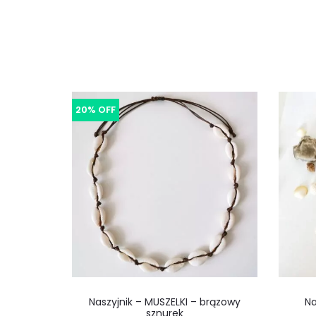
20% OFF
Naszyjnik – MUSZELKI – brązowy
Na
sznurek