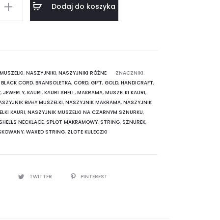
Dodaj do koszyka
 MUSZELKI
,
NASZYJNIKI
,
NASZYJNIKI RÓŻNE
ZNACZNIKI:
,
BLACK CORD
,
BRANSOLETKA
,
CORD
,
GIFT
,
GOLD
,
HANDICRAFT
,
Y
,
JEWERLY
,
KAURI
,
KAURI SHELL
,
MAKRAMA
,
MUSZELKI KAURI
,
ASZYJNIK BIAŁY MUSZELKI
,
NASZYJNIK MAKRAMA
,
NASZYJNIK
LKI KAURI
,
NASZYJNIK MUSZELKI NA CZARNYM SZNURKU
,
SHELLS NECKLACE
,
SPLOT MAKRAMOWY
,
STRING
,
SZNUREK
,
SKOWANY
,
WAXED STRING
,
ZLOTE KULECZKI
K
TWITTER
PINTEREST