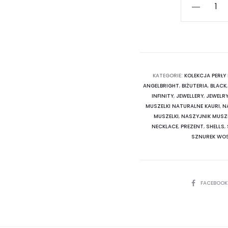
ilość
Naszyjnik
-
MUSZELKI
-
czarny
KATEGORIE:
KOLEKCJA PERŁY
ANGELBRIGHT
,
BIŻUTERIA
,
BLACK
sznurek
INFINITY
,
JEWELLERY
,
JEWELR
MUSZELKI NATURALNE KAURI
,
N
MUSZELKI
,
NASZYJNIK MUSZE
NECKLACE
,
PREZENT
,
SHELLS
,
SZNUREK WO
SHARE
FACEBOO