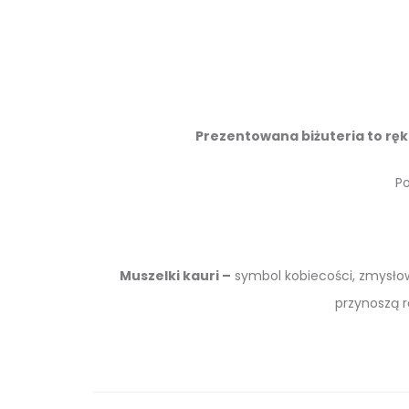
Prezentowana biżuteria to ręk
Po
Muszelki kauri –
symbol kobiecości, zmysłowoś
przynoszą r