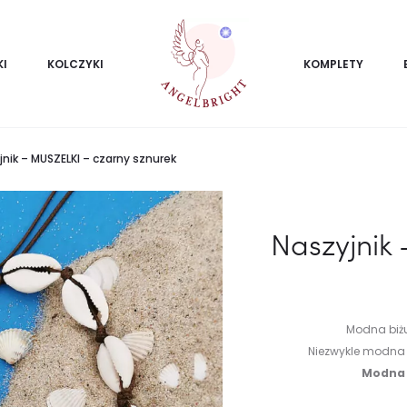
KI
KOLCZYKI
KOMPLETY
jnik – MUSZELKI – czarny sznurek
Naszyjnik
Modna biżu
Niezwykle modna 
Modna b