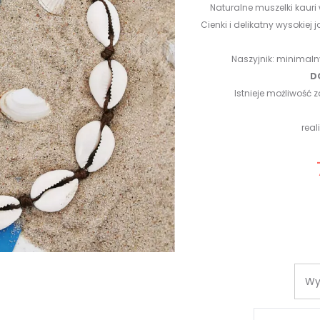
Naturalne muszelki kaur
Cienki i delikatny wysokiej
Naszyjnik: minimal
D
Istnieje możliwość
rea
Aktualna
Pi
cena
wynosi:
wy
78.00 zł.