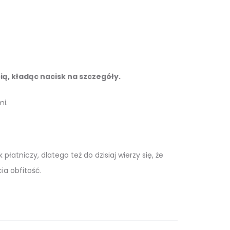
ą, kładąc nacisk na szczegóły.
mi.
atniczy, dlatego też do dzisiaj wierzy się, że
ia obfitość.