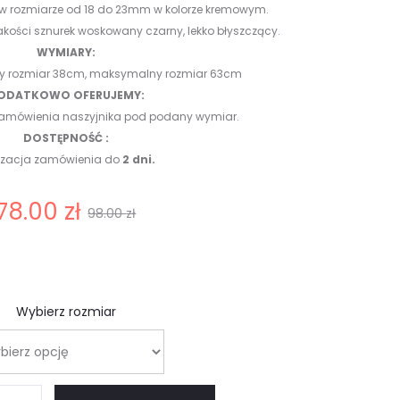
i w rozmiarze od 18 do 23mm w kolorze kremowym.
 jakości sznurek woskowany czarny, lekko błyszczący.
WYMIARY:
ny rozmiar 38cm, maksymalny rozmiar 63cm
ODATKOWO OFERUJEMY:
 zamówienia naszyjnika pod podany wymiar.
DOSTĘPNOŚĆ :
lizacja zamówienia do
2 dni.
erwotna
78.00
zł
98.00
zł
cena
nosiła:
Wybierz rozmiar
98.00 zł.