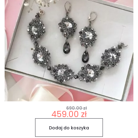
690.00
zł
Pierwotna
Aktualna
459.00
zł
cena
cena
Dodaj do koszyka
wynosiła:
wynosi: