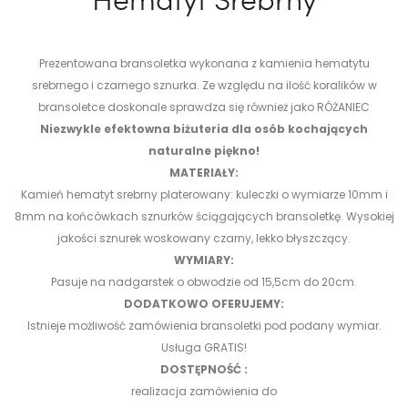
Prezentowana bransoletka wykonana z kamienia hematytu
srebrnego i czarnego sznurka. Ze względu na ilość koralików w
bransoletce doskonale sprawdza się również jako RÓŻANIEC
Niezwykle efektowna biżuteria dla osób kochających
naturalne piękno!
MATERIAŁY:
Kamień hematyt srebrny platerowany: kuleczki o wymiarze 10mm i
8mm na końcówkach sznurków ściągających bransoletkę.
Wysokiej
jakości sznurek woskowany czarny, lekko błyszczący.
WYMIARY:
Pasuje na nadgarstek o obwodzie od 15,5cm do 20cm.
DODATKOWO OFERUJEMY:
Istnieje możliwość zamówienia bransoletki pod podany wymiar.
Usługa GRATIS!
DOSTĘPNOŚĆ :
realizacja zamówienia do