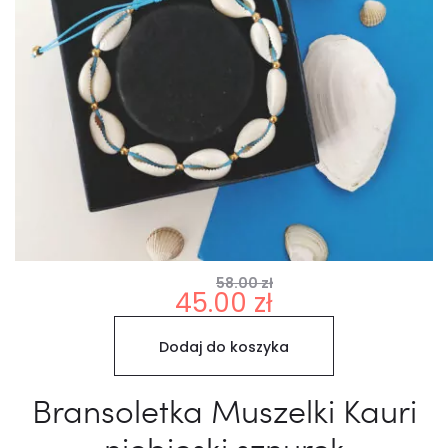
58.00
zł
Pierwotna
Aktualna
45.00
zł
cena
cena
Dodaj do koszyka
wynosiła:
wynosi:
45.00 zł.
58.00 zł.
Bransoletka Muszelki Kauri