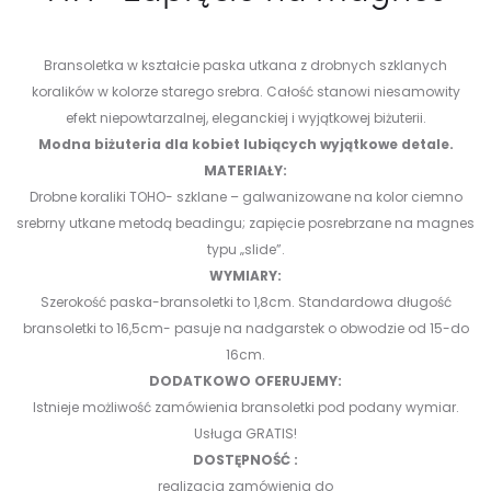
Bransoletka w kształcie paska utkana z drobnych szklanych
koralików w kolorze starego srebra. Całość stanowi niesamowity
efekt niepowtarzalnej, eleganckiej i wyjątkowej biżuterii.
Modna biżuteria dla kobiet lubiących wyjątkowe detale.
MATERIAŁY:
Drobne koraliki TOHO- szklane – galwanizowane na kolor ciemno
srebrny utkane metodą beadingu;
zapięcie posrebrzane na magnes
typu „slide”.
WYMIARY:
Szerokość paska-bransoletki to 1,8cm. Standardowa długość
bransoletki to 16,5cm- pasuje na nadgarstek o obwodzie od 15-do
16cm.
DODATKOWO OFERUJEMY:
Istnieje możliwość zamówienia bransoletki pod podany wymiar.
Usługa GRATIS!
DOSTĘPNOŚĆ :
realizacja zamówienia do