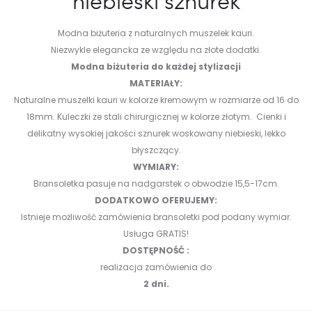
niebieski sznurek
Modna biżuteria z naturalnych muszelek kauri.
Niezwykle elegancka ze względu na złote dodatki.
Modna biżuteria do każdej stylizacji
MATERIAŁY:
Naturalne muszelki kauri w kolorze kremowym w rozmiarze od 16 do
18mm. Kuleczki ze stali chirurgicznej w kolorze złotym. Cienki i
delikatny wysokiej jakości sznurek woskowany niebieski, lekko
błyszczący.
WYMIARY:
Bransoletka pasuje na nadgarstek o obwodzie 15,5-17cm.
DODATKOWO OFERUJEMY:
Istnieje możliwość zamówienia bransoletki pod podany wymiar.
Usługa GRATIS!
DOSTĘPNOŚĆ :
realizacja zamówienia do
2 dni.