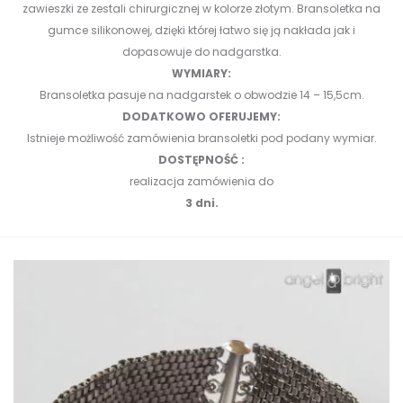
zawieszki ze zestali chirurgicznej w kolorze złotym.
Bransoletka na
gumce silikonowej, dzięki której łatwo się ją nakłada jak i
dopasowuje do nadgarstka.
WYMIARY:
Bransoletka pasuje na nadgarstek o obwodzie 14 – 15,5cm.
DODATKOWO OFERUJEMY:
Istnieje możliwość zamówienia bransoletki pod podany wymiar.
DOSTĘPNOŚĆ :
realizacja zamówienia do
3 dni.