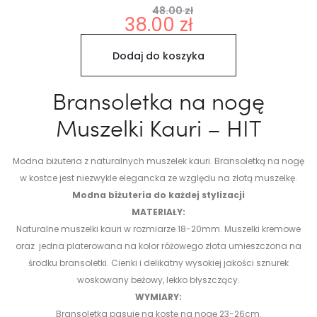
48.00
zł
Pierwotna
Aktualna
38.00
zł
cena
cena
Dodaj do koszyka
wynosiła:
wynosi:
48.00 zł.
38.00 zł.
Bransoletka na nogę
Muszelki Kauri – HIT
Modna biżuteria z naturalnych muszelek kauri.
Bransoletką na nogę
w kostce jest niezwykle elegancka ze względu na złotą muszelkę.
Modna biżuteria do każdej stylizacji
MATERIAŁY:
Naturalne muszelki kauri w rozmiarze 18-20mm. Muszelki kremowe
oraz jedna platerowana na kolor różowego złota umieszczona na
środku bransoletki. Cienki i delikatny wysokiej jakości sznurek
woskowany beżowy, lekko błyszczący.
WYMIARY:
Bransoletka pasuje na kostę na nogę 23-26cm.