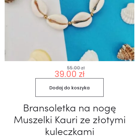
55.00
zł
Pierwotna
Aktualna
39.00
zł
cena
cena
Dodaj do koszyka
wynosiła:
wynosi:
55.00 zł.
39.00 zł.
Bransoletka na nogę
Muszelki Kauri ze złotymi
kuleczkami