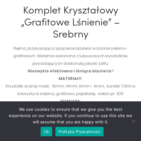
690.00 zł.
459.00 zł.
Komplet Kryształowy
„Grafitowe Lśnienie” –
Srebrny
Piękna, przykuwająca spojrzenie biżuteria w kolorze srebrno-
grafitowym. Misternie wykonana z luksusowych kryształków,
posiadających doskonałą jakość szlifu.
Niezwykle efektowna i lśniąca biżuteria !
MATERIAŁY:
Kryształki znanej marki: 16mm, 14mm, 6mm i 4mm, koraliki TOHO w
kolorystyce srebrno, grafitowo, popielatej; srebro pr. 925
WYMIARY:
Szerokość bransoletki: 2,6cm.
Długość kolczyków bez bigli : 5,5cm
We use cookies to ensure that we give you the best
experience on our website. If you continue to use this site we
Długość standardowa bransoletki to 20cm plus łańcuszek do
will assume that you are happy with it.
regulacji 4cm. Pasuje na nadgarstek o obwodzie 16-18cm.
DODATKOWO OFERUJEMY:
Ok
Polityka Prywatności
Istnieje możliwość zamówienia bransoletki pod podany wymiar.