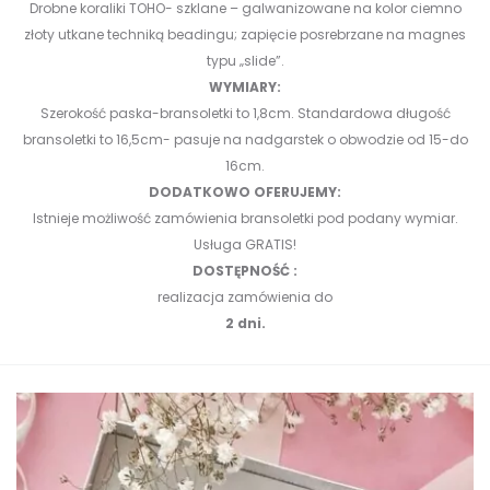
Drobne koraliki TOHO- szklane – galwanizowane na kolor ciemno
złoty utkane techniką beadingu;
zapięcie posrebrzane na magnes
typu „slide”.
WYMIARY:
Szerokość paska-bransoletki to 1,8cm. Standardowa długość
bransoletki to 16,5cm- pasuje na nadgarstek o obwodzie od 15-do
16cm.
DODATKOWO OFERUJEMY:
Istnieje możliwość zamówienia bransoletki pod podany wymiar.
Usługa GRATIS!
DOSTĘPNOŚĆ :
realizacja zamówienia do
2 dni.