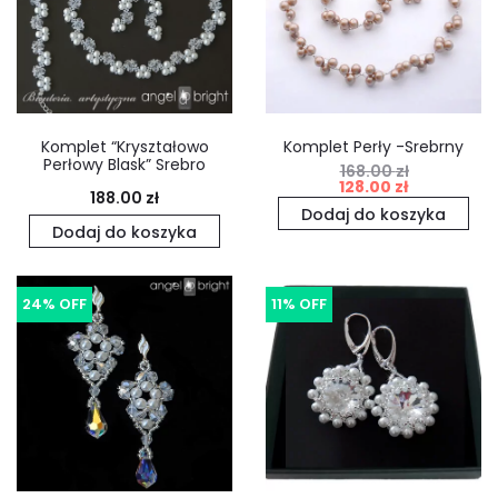
Komplet “Kryształowo
Komplet Perły -Srebrny
Perłowy Blask” Srebro
168.00
zł
Pierwotna
Aktualna
128.00
zł
188.00
zł
cena
cena
Dodaj do koszyka
Dodaj do koszyka
wynosiła:
wynosi:
168.00 zł.
128.00 zł.
24% OFF
11% OFF