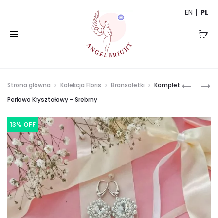
EN
PL
Prod
BRANSO
KOMPLE
Strona główna
Kolekcja Floris
Bransoletki
Komplet
FATIMA
KRYSZT
navi
Perłowo Kryształowy – Srebrny
POMAR
„GRAFI
LŚNIENIE
13% OFF
–
SREBRNY