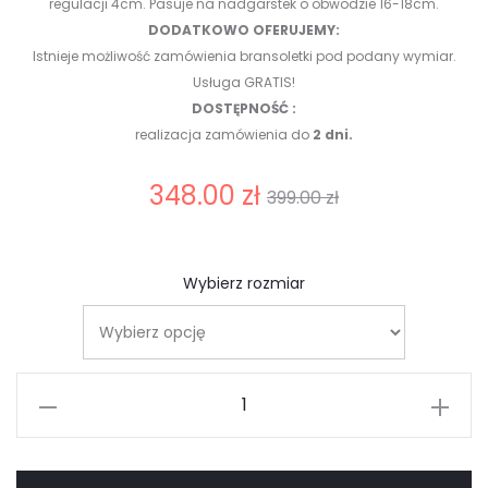
regulacji 4cm. Pasuje na nadgarstek o obwodzie 16-18cm.
DODATKOWO OFERUJEMY:
Istnieje możliwość zamówienia bransoletki pod podany wymiar.
Usługa GRATIS!
DOSTĘPNOŚĆ :
realizacja zamówienia do
2 dni.
Aktualna
Pierwotna
348.00
zł
399.00
zł
cena
cena
Wybierz rozmiar
wynosi:
wynosiła:
348.00 zł.
399.00 zł.
ilość
Komplet
Perłowo
Kryształowy