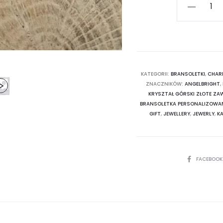
ilość
Bransoletk
Światła
-
KRYSZTAŁ
GÓRSKI
KATEGORII:
BRANSOLETKI
,
CHAR
ZNACZNIKÓW:
ANGELBRIGHT
,
-
KRYSZTAŁ GÓRSKI ZŁOTE ZAW
złote
BRANSOLETKA PERSONALIZOW
Zawieszki
GIFT
,
JEWELLERY
,
JEWERLY
,
K
SHARE
FACEBOO