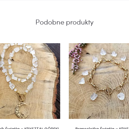
Podobne produkty
nik Światła – KRYSZTAŁ GÓRSKI
Bransoletka Światła – KRY