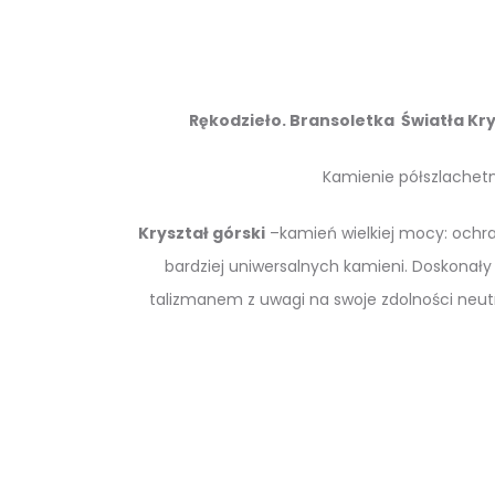
Rękodzieło. Bransoletka Światła Kry
Kamienie półszlachetne
K
ryształ górski
–kamień wielkiej mocy: ochra
bardziej uniwersalnych kamieni. Doskonały 
talizmanem z uwagi na swoje zdolności neutra