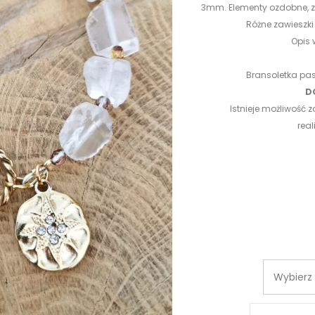
3mm. Elementy ozdobne, za
Różne zawieszki 
Opis 
Bransoletka pa
D
Istnieje możliwość
rea