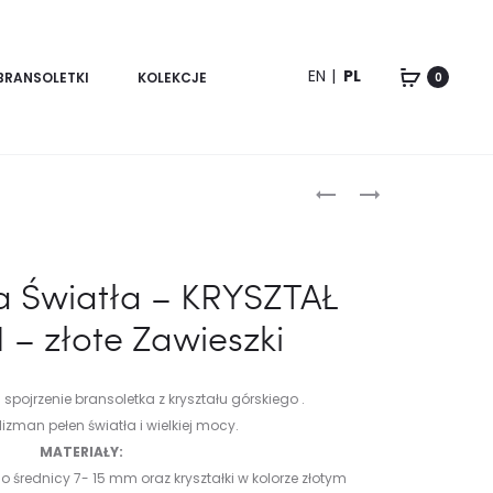
EN
PL
BRANSOLETKI
KOLEKCJE
0
Product
KOLCZYKI-
BRANSOLETKA
KAMIEŃ
ŚWIATŁA
navigation
SŁONECZNY
–
–
KRYSZTAŁ
a Światła – KRYSZTAŁ
ZŁOTE
GÓRSKI
– złote Zawieszki
–
ZŁOTY
ŁAŃCUSZEK-
spojrzenie bransoletka z kryształu górskiego .
SERCE
lizman pełen światła i wielkiej mocy.
MATERIAŁY:
i o średnicy 7- 15 mm oraz kryształki w kolorze złotym