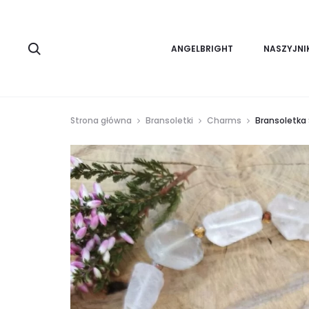
Search
ANGELBRIGHT
NASZYJNI
Strona główna
Bransoletki
Charms
Bransoletka 