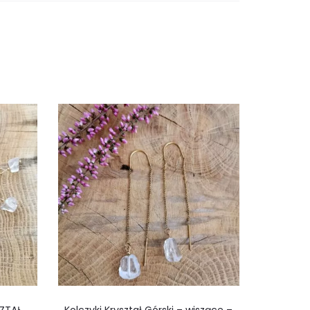
SZTAŁ
Kolczyki Kryształ Górski – wiszące –