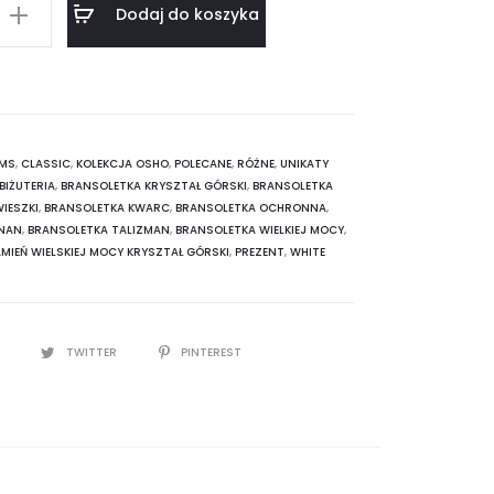
Dodaj do koszyka
a
MS
,
CLASSIC
,
KOLEKCJA OSHO
,
POLECANE
,
RÓŻNE
,
UNIKATY
BIŻUTERIA
,
BRANSOLETKA KRYSZTAŁ GÓRSKI
,
BRANSOLETKA
IESZKI
,
BRANSOLETKA KWARC
,
BRANSOLETKA OCHRONNA
,
ANAN
,
BRANSOLETKA TALIZMAN
,
BRANSOLETKA WIELKIEJ MOCY
,
AMIEŃ WIELSKIEJ MOCY KRYSZTAŁ GÓRSKI
,
PREZENT
,
WHITE
K
TWITTER
PINTEREST