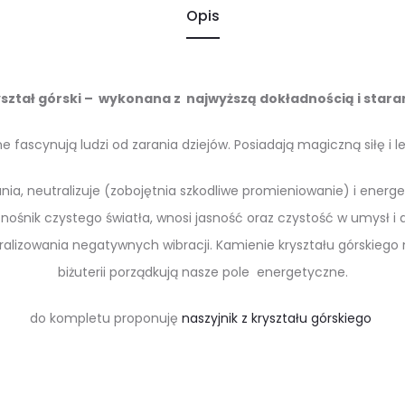
Opis
ształ górski – wykonana z najwyższą dokładnością i stara
 fascynują ludzi od zarania dziejów. Posiadają magiczną siłę i le
nia, neutralizuje (zobojętnia szkodliwe promieniowanie) i energ
nośnik czystego światła, wnosi jasność oraz czystość w umysł i 
lizowania negatywnych wibracji. Kamienie kryształu górskiego n
biżuterii porządkują nasze pole energetyczne.
do kompletu proponuję
naszyjnik z kryształu górskiego