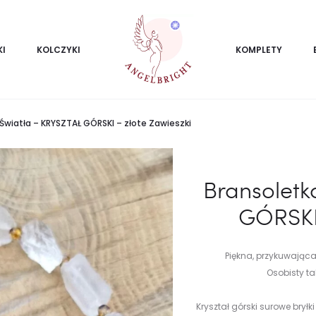
KI
KOLCZYKI
KOMPLETY
Światła – KRYSZTAŁ GÓRSKI – złote Zawieszki
Bransoletk
GÓRSKI 
Piękna, przykuwająca 
Osobisty ta
Kryształ górski surowe bryłk