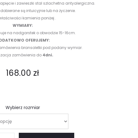
pięcie i zawieszki stal szlachetna antyalergiczna.
dobierane są intuicyjnie lub na życzenie.
właściwości kamienia poniżej .
WYMIARY:
suje na nadgarstek o obwodzie 15-16cm.
ODATKOWO OFERUJEMY:
 zamówienia bransoletki pod podany wymiar.
lizacja zamówienia do
4dni.
168.00
zł
Wybierz rozmiar