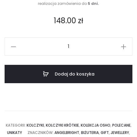
realizacja zamówienia do
5 dni.
148.00
zł
ilość
Kolczyki-
Kamień
Słoneczny
Dodaj do koszyka
-
złote
KATEGORII:
KOLCZYKI
,
KOLCZYKI KRÓTKIE
,
KOLEKCJA OSHO
,
POLECANE
,
UNIKATY
ZNACZNIKÓW:
ANGELBRIGHT
,
BIŻUTERIA
,
GIFT
,
JEWELLERY
,