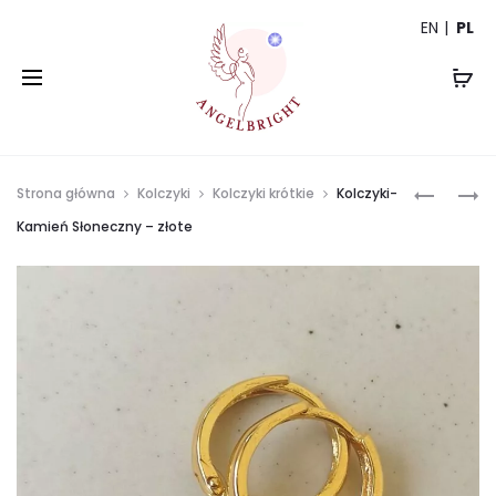
EN
PL
Prod
SŁONEC
BRANSO
Strona główna
Kolczyki
Kolczyki krótkie
Kolczyki-
NASZYJN
ŚWIATŁA
navi
Kamień Słoneczny – złote
KAMIEŃ
–
SŁONEC
KRYSZTA
–
GÓRSKI
ZAWIESZ
–
ZŁOTE
ZAWIESZ