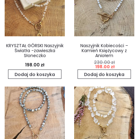
KRYSZTAŁ GÓRSKI Naszyjnik
Naszyjnik Kobiecości –
Światła -zawieszka
Kamień Księżycowy z
Słoneczko
Aniołem
230.00
zł
Pierwotna
Aktualna
198.00
zł
198.00
zł
cena
cena
Dodaj do koszyka
Dodaj do koszyka
wynosiła:
wynosi:
230.00 zł.
198.00 zł.