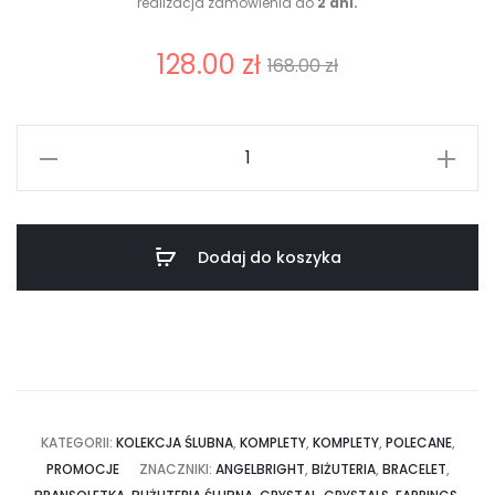
realizacja zamówienia do
2 dni.
Aktualna
Pierwotna
128.00
zł
168.00
zł
cena
cena
ilość
wynosi:
wynosiła:
Komplet
"Kryształowy
128.00 zł.
168.00 zł.
Blask"
Dodaj do koszyka
KATEGORII:
KOLEKCJA ŚLUBNA
,
KOMPLETY
,
KOMPLETY
,
POLECANE
,
PROMOCJE
ZNACZNIKI:
ANGELBRIGHT
,
BIŻUTERIA
,
BRACELET
,