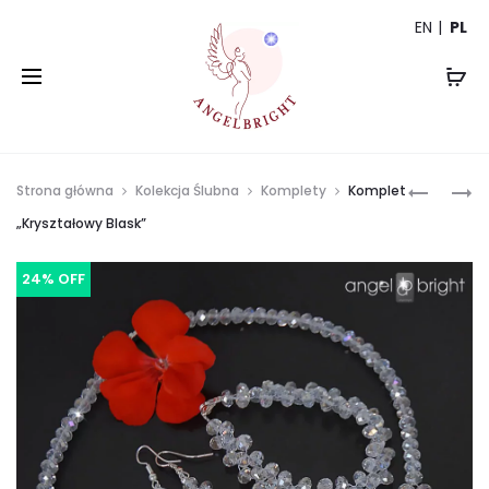
EN
PL
Prod
SZEROK
BRANSO
Strona główna
Kolekcja Ślubna
Komplety
Komplet
ENERGE
KWARC
navi
„Kryształowy Blask”
BRANSO
RÓŻOWY
ORANGE
-
24% OFF
SREBRN