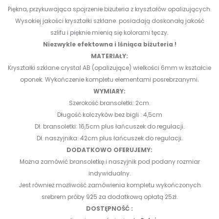
Piękna, przykuwająca spojrzenie biżuteria z kryształów opalizujących.
Wysokiej jakości kryształki szklane posiadają doskonałą jakość
szlifu i pięknie mienią się kolorami tęczy.
Niezwykle efektowna i lśniąca biżuteria !
MATERIAŁY:
Kryształki szklane crystal AB (opalizujące) wielkości 6mm w kształcie
oponek. Wykończenie kompletu elementami posrebrzanymi.
WYMIARY:
Szerokość bransoletki: 2cm.
Długość kolczyków bez bigli : 4,5cm
Dł. bransoletki: 16,5cm plus łańcuszek do regulacji.
Dł. naszyjnika: 42cm plus łańcuszek do regulacji.
DODATKOWO OFERUJEMY:
Można zamówić bransoletkę i naszyjnik pod podany rozmiar
indywidualny.
Jest również możliwość zamówienia kompletu wykończonych
srebrem próby 925 za dodatkową opłatą 25zł.
DOSTĘPNOŚĆ :