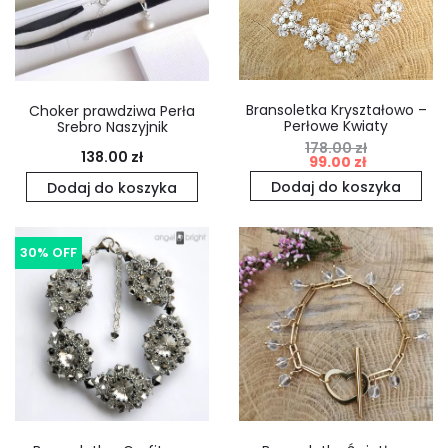
Bransoletka Kryształowo –
Choker prawdziwa Perła
Perłowe Kwiaty
Srebro Naszyjnik
178.00
zł
Pierwotna
Aktualna
138.00
zł
99.00
zł
cena
cena
Dodaj do koszyka
Dodaj do koszyka
wynosiła:
wynosi:
178.00 zł.
99.00 zł.
30% OFF