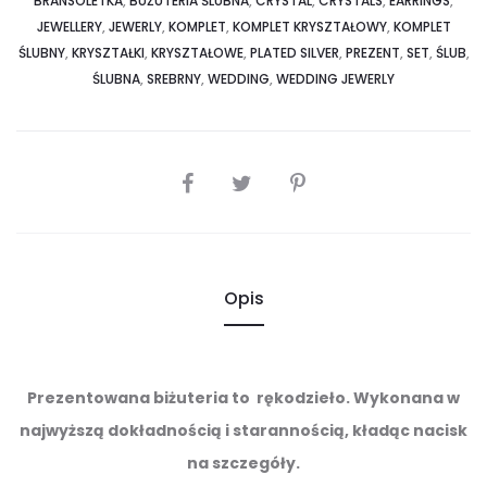
BRANSOLETKA
,
BUŻUTERIA ŚLUBNA
,
CRYSTAL
,
CRYSTALS
,
EARRINGS
,
JEWELLERY
,
JEWERLY
,
KOMPLET
,
KOMPLET KRYSZTAŁOWY
,
KOMPLET
ŚLUBNY
,
KRYSZTAŁKI
,
KRYSZTAŁOWE
,
PLATED SILVER
,
PREZENT
,
SET
,
ŚLUB
,
ŚLUBNA
,
SREBRNY
,
WEDDING
,
WEDDING JEWERLY
SHARE
Opis
Prezentowana biżuteria to rękodzieło. Wykonana w
najwyższą dokładnością i starannością, kładąc nacisk
na szczegóły.