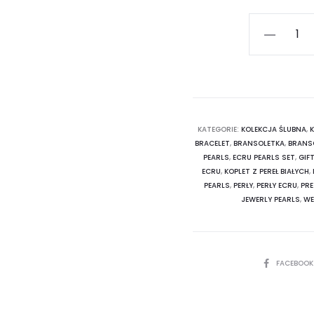
ilość
Komplet
Perły
Ecru
-
Cyrkonie
KATEGORIE:
KOLEKCJA ŚLUBNA
,
BRACELET
,
BRANSOLETKA
,
BRANSO
Shamballa
PEARLS
,
ECRU PEARLS SET
,
GIF
Posrebrzan
ECRU
,
KOPLET Z PEREŁ BIAŁYCH
,
PEARLS
,
PERŁY
,
PERŁY ECRU
,
PR
JEWERLY PEARLS
,
WE
SHARE
FACEBOO