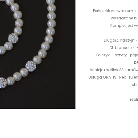
Perły szklane w kolorze 
wysadzane bia
Komplet jest 
Długość naszyjnik
Dł. bransoletk
Kolczyki – sztyfty- p
D
Istnieje możliwość zamów
Usługa GRATIS! Realizuj
sreb
rea