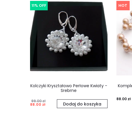
11% OFF
HOT
Kolczyki Kryształowo Perłowe Kwiaty -
Komple
Srebrne
88.00
zł
99.00
zł
Pierwotna
Aktualna
Dodaj do koszyka
88.00
zł
cena
cena
wynosiła:
wynosi:
99.00 zł.
88.00 zł.