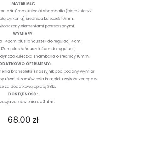
MATERIAŁY:
ecru o śr. 8mm, kuleczki shamballa (białe kuleczki
łą cyrkonią), średnica kuleczek 10mm.
wykończony elementami posrebrzanymi.
WYMIARY:
a- 42cm plus łańcuszek do regulacji 4cm,
i -17cm plus łańcuszek 4cm do regulacji,
ojedyncza kuleczka shamballa o średnicy 10mm.
ODATKOWO OFERUJEMY:
ienia bransoletki i naszyjnik pod podany wymiar.
emy również zamówienia kompletu wykończonego w
rze za dodatkową opłatą 28łz
.
DOSTĘPNOŚĆ :
lizacja zamówienia do
2 dni.
68.00
zł