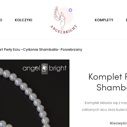
KI
KOLCZYKI
KOMPLETY
t Perły Ecru -Cyrkonie Shamballa- Posrebrzany
Komplet P
Shamba
Komplet składa się z nas
szklanych ecu oraz kule
Niezwykle