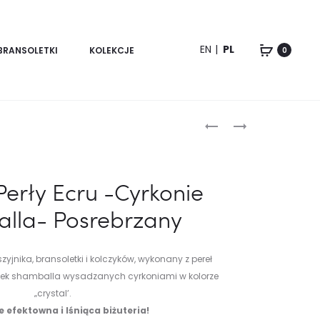
EN
PL
BRANSOLETKI
KOLEKCJE
0
Product
KOMPLET
BRANSOLETKA
PERŁY
BRĄZOWA
navigation
BIAŁE
NIESKOŃCZONOŚĆ
-
INFINITY
erły Ecru -Cyrkonie
CYRKONIE
lla- Posrebrzany
SHAMBALLA-
POSREBRZANY
zyjnika, bransoletki i kolczyków, wykonany z pereł
czek shamballa wysadzanych cyrkoniami w kolorze
„crystal’.
 efektowna i lśniąca biżuteria!