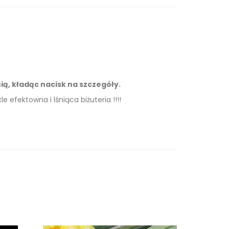
ą, kładąc nacisk na szczegóły.
e efektowna i lśniąca biżuteria !!!!